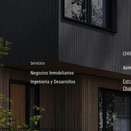
(34
Servicios
dal
Negocios Inmobiliarios
Estr
Ingeniería y Desarrollos
Chaj