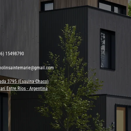
56) 15498790
molinsaintemarie@gmail.com
ada 3795 (Esquina Chaco)
arí Entre Ríos - Argentina