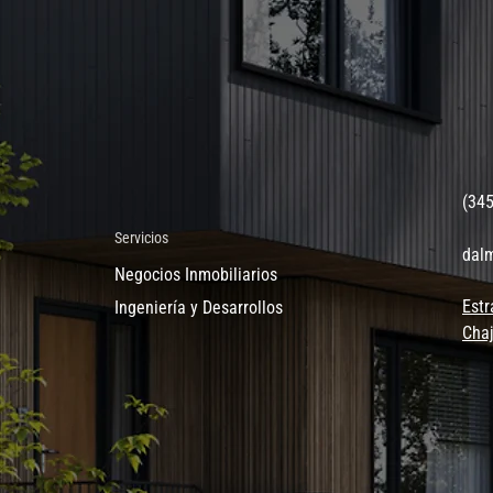
(34
Servicios
dal
Negocios Inmobiliarios
Estr
Ingeniería y Desarrollos
Chaj