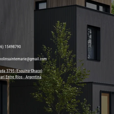
56) 15498790
molinsaintemarie@gmail.com
ada 3795 (Esquina Chaco)
arí Entre Ríos - Argentina