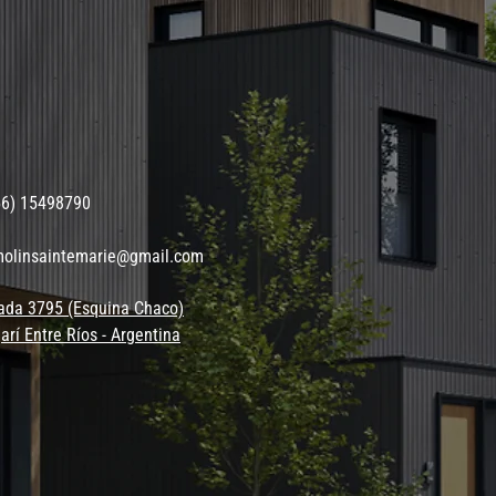
56) 15498790
molinsaintemarie@gmail.com
ada 3795 (Esquina Chaco)
arí Entre Ríos - Argentina