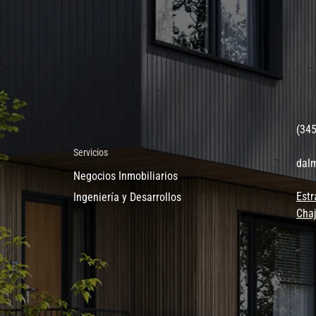
(34
Servicios
dal
Negocios Inmobiliarios
Estr
Ingeniería y Desarrollos
Chaj