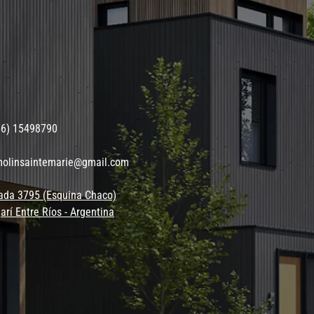
56) 15498790
molinsaintemarie@gmail.com
ada 3795 (Esquina Chaco)
arí Entre Ríos - Argentina