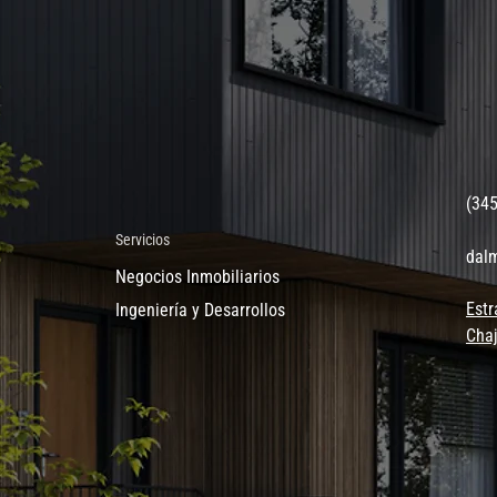
(34
Servicios
dal
Negocios Inmobiliarios
Estr
Ingeniería y Desarrollos
Chaj