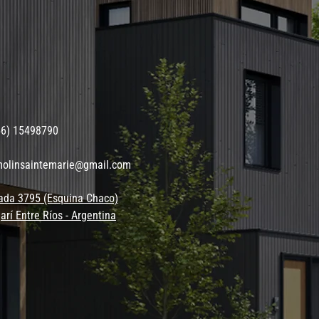
56) 15498790
molinsaintemarie@gmail.com
ada 3795 (Esquina Chaco)
arí Entre Ríos - Argentina