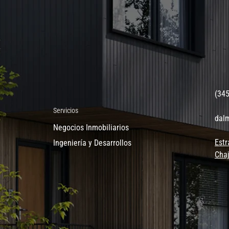
(34
Servicios
dal
Negocios Inmobiliarios
Estr
Ingeniería y Desarrollos
Chaj