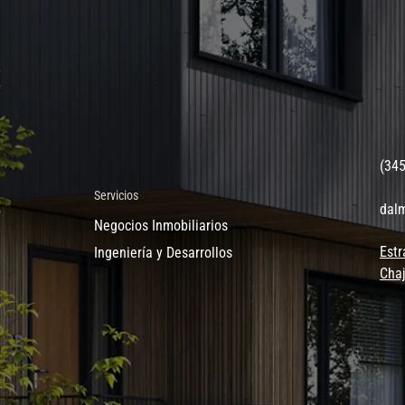
(34
Servicios
dal
Negocios Inmobiliarios
Estr
Ingeniería y Desarrollos
Chaj