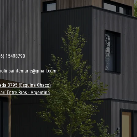
56) 15498790
molinsaintemarie@gmail.com
ada 3795 (Esquina Chaco)
arí Entre Ríos - Argentina