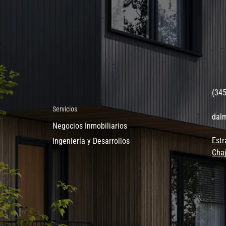
(34
Servicios
dal
Negocios Inmobiliarios
Estr
Ingeniería y Desarrollos
Chaj