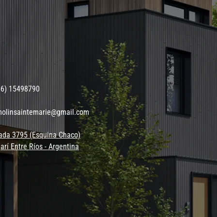
56) 15498790
molinsaintemarie@gmail.com
ada 3795 (Esquina Chaco)
arí Entre Ríos - Argentina