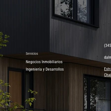
(34
Servicios
dal
Negocios Inmobiliarios
Estr
Ingeniería y Desarrollos
Chaj