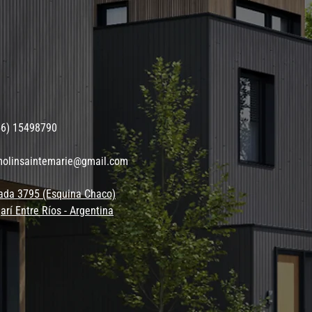
56) 15498790
molinsaintemarie@gmail.com
ada 3795 (Esquina Chaco)
arí Entre Ríos - Argentina