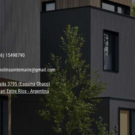
56) 15498790
molinsaintemarie@gmail.com
ada 3795 (Esquina Chaco)
arí Entre Ríos - Argentina