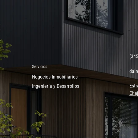
(34
Servicios
dal
Negocios Inmobiliarios
Estr
Ingeniería y Desarrollos
Chaj