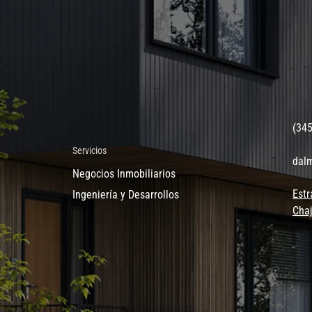
(34
Servicios
dal
Negocios Inmobiliarios
Estr
Ingeniería y Desarrollos
Chaj