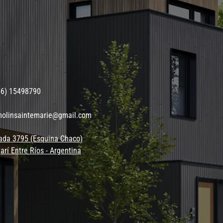
56) 15498790
molinsaintemarie@gmail.com
ada 3795 (Esquina Chaco)
arí Entre Ríos - Argentina