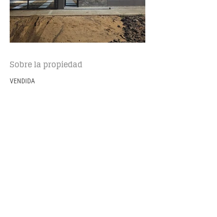
Sobre la propiedad
VENDIDA
Esta casa viene súper 😃👐
Avances de obra de obra de esta vivienda con dos 
dormitorios a la venta llave en mano 🔑
Cuenta con:
✔️ Dos dormitorios super amplios
✔️ Baño principal conpleto
✔️ Lavadero en el interior de la casa
✔️Cocina completa
✔️ Living comedor
Se entrega con muros cerrados y rejas al frente 🥳
📐69,63m2 cubiertos y 7,95m2 semicubiertos
📐Terreno de 200m2