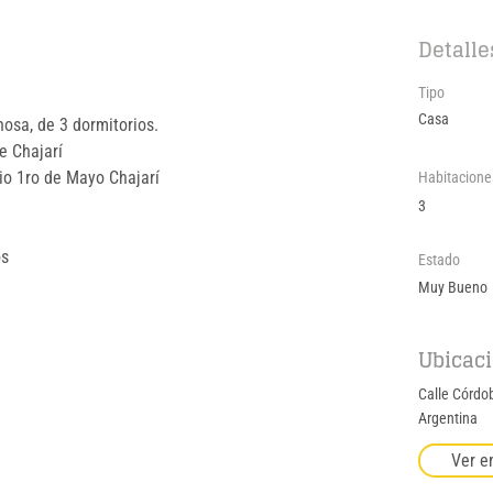
Detalle
Tipo
Casa
osa, de 3 dormitorios.
e Chajarí
io 1ro de Mayo Chajarí
Habitacione
3
s 
Estado
Muy Bueno
Ubicac
Calle Córdob
Argentina
Ver e