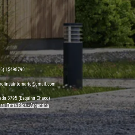
56) 15498790
molinsaintemarie@gmail.com
ada 3795 (Esquina Chaco)
arí Entre Ríos - Argentina