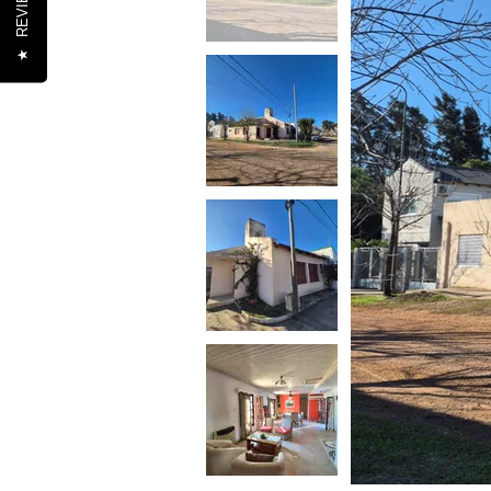
REVIEWS
★