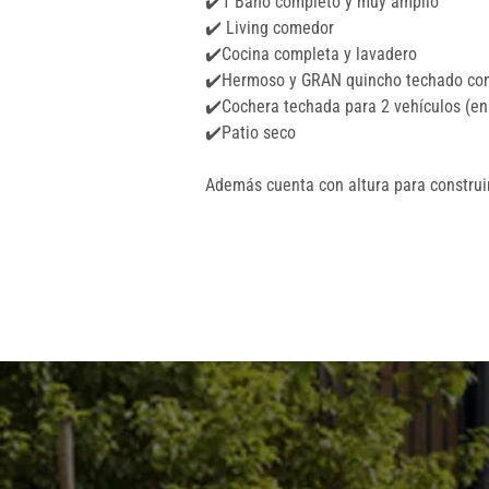
✔️1 Baño completo y muy amplio
✔️ Living comedor
✔️Cocina completa y lavadero
✔️Hermoso y GRAN quincho techado con 
✔️Cochera techada para 2 vehículos (en
✔️Patio seco
Además cuenta con altura para construir