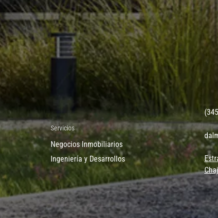
(34
Servicios
dal
Negocios Inmobiliarios
Estr
Ingeniería y Desarrollos
Chaj