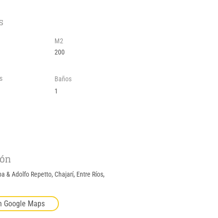
s
M2
200
s
Baños
1
ión
a & Adolfo Repetto, Chajarí, Entre Ríos,
n Google Maps