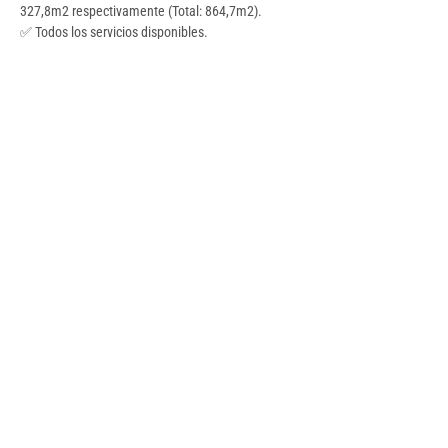
327,8m2 respectivamente (Total: 864,7m2).
✅ Todos los servicios disponibles.
Detalles
Tipo
Baños
Local Comercial
Habitaciones
Estado
Bueno
M2
507
Ubicación
Ver en Google Maps