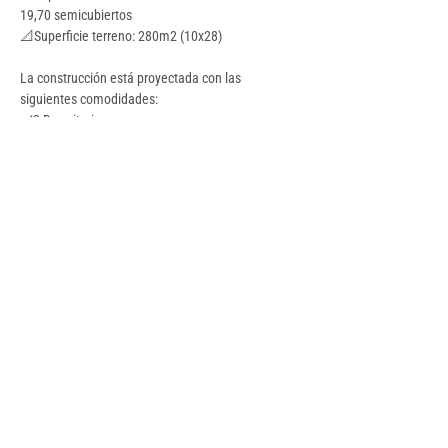
19,70 semicubiertos
📐Superficie terreno: 280m2 (10x28)
La construcción está proyectada con las 
siguientes comodidades:
✔️2 Dormitorios
✔️Baño completo
✔️Living
✔️Cocina - Comedor
✔️Galería con lavadero
✔️ Cochera techada 
Servicios:
✔️Todos los servicios
Detalles
Tipo
Baños
Casa
1
Habitaciones
Estado
2
Bueno