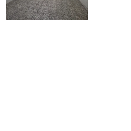
Sobre la propiedad
Se vende hermosa casa, ubicada en Centro de 
Chajari Entre Rios.
📌Situada en Av. Siburu, entre calle Entre Rios y 
Alberdi. Una zona espectacular cerca de todo!
📐 La casa cuenta con unos 230m2 construidos, 
sobre un importante lote de 423m2 con unos 13m 
aprox. de frente
Todos los ambientes son de generosas 
dimensiones!
✅
Cuenta con las siguientes comodidades:
Living, 
Cocina Comedor con barra
3 dormitorios