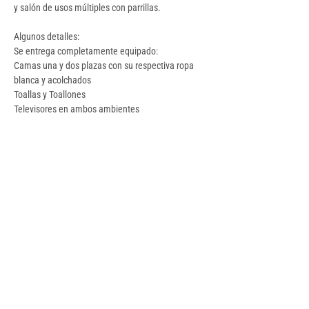
y salón de usos múltiples con parrillas.
Algunos detalles:
Se entrega completamente equipado:
Camas una y dos plazas con su respectiva ropa 
blanca y acolchados
Toallas y Toallones
Televisores en ambos ambientes
Aires acondicionados
Baño equipado con espejo y secador de pelo
Mobiliarios: mesa de comedor con cuatro sillas, 
mesa balcón con dos sillones
Heladera, Microondas, Anafe, Termotanque
y mucho mas!!
Escribinos para mas informacion!
Detalles