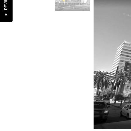
REVIEWS
★