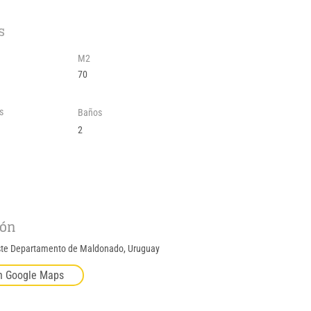
s
M2
70
s
Baños
2
ión
ste Departamento de Maldonado, Uruguay
n Google Maps