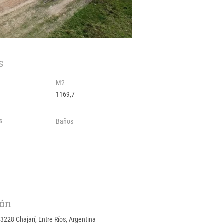
s
M2
1169,7
s
Baños
ión
E3228 Chajarí, Entre Ríos, Argentina