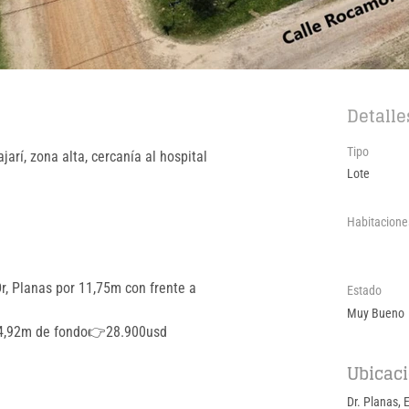
Detalle
Tipo
arí, zona alta, cercanía al hospital 
Lote
Habitacione
r, Planas por 11,75m con frente a 
Estado
Muy Bueno
 24,92m de fondo👉28.900usd
Ubicac
Dr. Planas, 