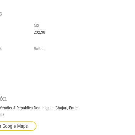
s
M2
232,38
s
Baños
ión
endler & República Dominicana, Chajarí, Entre
ina
n Google Maps