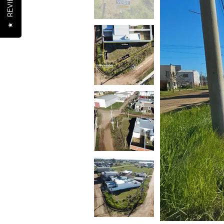
REVIEWS
★