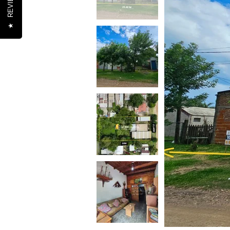
REVIEWS
★