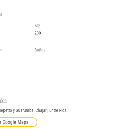
s
M2
230
s
Baños
ión
Repetto y Guarumba, Chajari, Entre Rios
n Google Maps