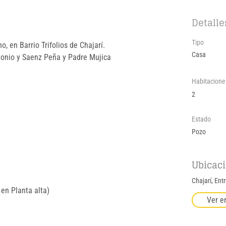
Detalle
Tipo
, en Barrio Trifolios de Chajarí.
Casa
tonio y Saenz Peña y Padre Mujica
Habitacione
2
Estado
Pozo
Ubicac
Chajarí, Ent
 en Planta alta)
Ver e