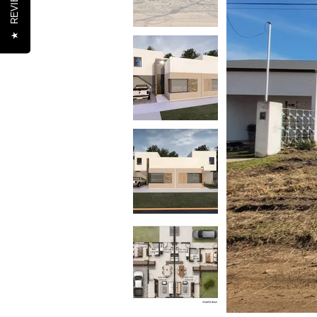
REVIEWS
★