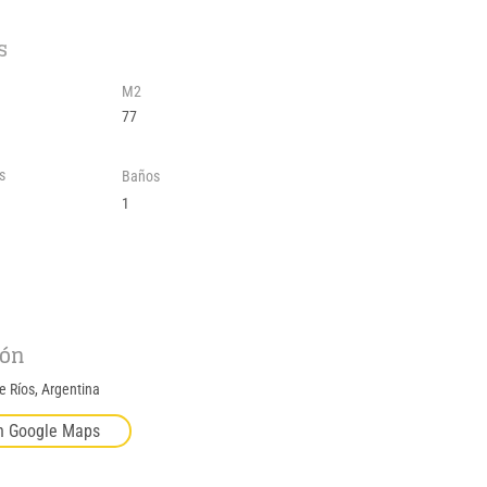
s
M2
77
s
Baños
1
ión
re Ríos, Argentina
n Google Maps